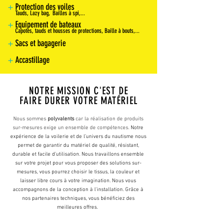
+
Protection des voiles
Tauds, Lazy bag, Bailles à s
pi
,...
+
Equipement de bateaux
Capotes, tauds et housses de protections, Baille à bouts,...
+
Sacs et
bagagerie
+
Accastillage
NOTRE MISSION C'EST DE
FAIRE DURER VOTRE MATÉRIEL
Nous sommes
polyvalents
car la réalisation de produits
sur-mesures exige un ensemble de compétences.
Notre
expérience de la voilerie et de l’univers du nautisme nous
permet de garantir du matériel de qualité, résistant,
durable et facile d’utilisation. Nous travaillons ensemble
sur votre projet pour vous proposer des solutions sur-
mesures, vous pourrez choisir le tissus, la couleur et
laisser libre cours à votre imagination. Nous vous
accompagnons de la conception à l'installation. Grâce à
nos partenaires techniques, vous bénéficiez des
meilleures offres.