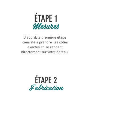
ÉTAPE 1
Mesures
D'abord
, la première étape
consiste à prendre les côtes
exactes en se rendant
directement sur votre bateau.
ÉTAPE 2
Fabrication
Ensuite, nous traçons et
découpons le tissu dans au sein
de la voilerie de Saint-Brieuc.