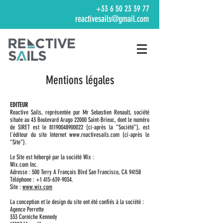
+33 6 50 23 39 77
reactivesails@gmail.com
Mentions légales
EDITEUR
Reactive Sails, représentée par Mr Sebastien Renault, société
située au 43 Boulevard Arago 22000 Saint-Brieuc, dont le numéro
de SIRET est le
81190048900022
(ci-après la “Société”), est
l'éditeur du site Internet
www.reactivesails.com
(ci-après le
“Site”).
Le Site est hébergé par la société Wix :
Wix.com Inc.
Adresse : 500 Terry A François Blvd San Francisco, CA 94158
Téléphone :
+1 415-639-9034
.
Site :
www.wix.com
La conception et le design du site ont été confiés à la société :
Agence Perrette
333 Corniche Kennedy