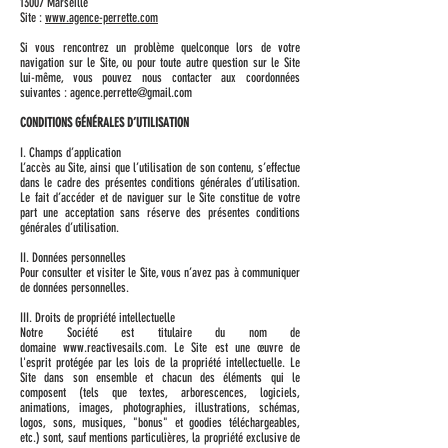
13007 Marseille
Site :
www.agence-perrette.com
Si vous rencontrez un problème quelconque lors de votre
navigation sur le Site, ou pour toute autre question sur le Site
lui-même, vous pouvez nous contacter aux coordonnées
suivantes :
agence.perrette@gmail.com
CONDITIONS GÉNÉRALES D’UTILISATION
I. Champs d’application
L’accès au Site, ainsi que l’utilisation de son contenu, s’effectue
dans le cadre des présentes conditions générales d’utilisation.
Le fait d’accéder et de naviguer sur le Site constitue de votre
part une acceptation sans réserve des présentes conditions
générales d’utilisation.
II. Données personnelles
Pour consulter et visiter le Site, vous n’avez pas à communiquer
de données personnelles.
III. Droits de propriété intellectuelle
Notre Société est titulaire du nom de
domaine
www.reactivesails.com
. Le Site est une œuvre de
l'esprit protégée par les lois de la propriété intellectuelle. Le
Site dans son ensemble et chacun des éléments qui le
composent (tels que textes, arborescences, logiciels,
animations, images, photographies, illustrations, schémas,
logos, sons, musiques, "bonus" et goodies téléchargeables,
etc.) sont, sauf mentions particulières, la propriété exclusive de